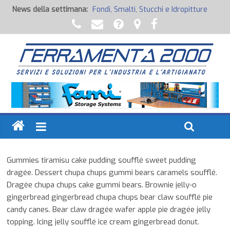
News della settimana:
Fondi, Smalti, Stucchi e Idropitture
Potenza Inaspettata
Raccorderia pneumatica
Attrezzature professionali a batteria
Ancoraggi chimici
Gummies tiramisu cake pudding soufflé sweet pudding
dragée. Dessert chupa chups gummi bears caramels soufflé.
Dragée chupa chups cake gummi bears. Brownie jelly-o
gingerbread gingerbread chupa chups bear claw soufflé pie
candy canes. Bear claw dragée wafer apple pie dragée jelly
topping. Icing jelly soufflé ice cream gingerbread donut.