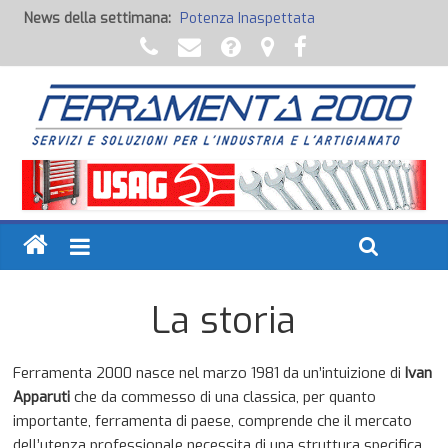
News della settimana:
Potenza Inaspettata
Raccorderia pneumatica
Attrezzature professionali a batteria
Ancoraggi chimici
Fondi, Smalti, Stucchi e Idropitture
La storia
Ferramenta 2000 nasce nel marzo 1981 da un’intuizione di
Ivan
Apparuti
che da commesso di una classica, per quanto
importante, ferramenta di paese, comprende che il mercato
dell’utenza professionale necessita di una struttura specifica,