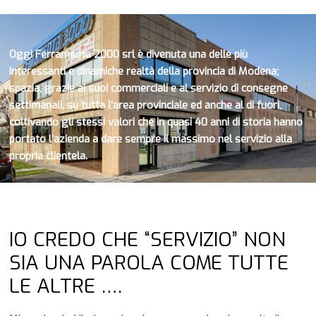
Oggi Ferramenta 2000 srl è divenuta una delle più
interessanti e dinamiche realtà della provincia di Modena;
spazia, grazie ai suoi commerciali e al servizio di consegne
settimanali, su tutta l’area provinciale ed anche al di fuori,
coltivando gli stessi valori che in quasi 40 anni di storia hanno
portato l’azienda a dare sempre il massimo nel servizio alla
propria clientela.
IO CREDO CHE “SERVIZIO” NON
SIA UNA PAROLA COME TUTTE
LE ALTRE ….