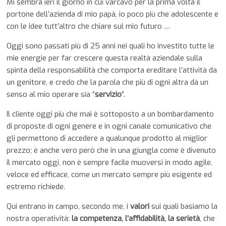
Mi sembra ieri il giorno in cui varcavo per la prima volta il
portone dell’azienda di mio papà, io poco più che adolescente e
con le idee tutt’altro che chiare sul mio futuro …
Oggi sono passati più di 25 anni nei quali ho investito tutte le
mie energie per far crescere questa realtà aziendale sulla
spinta della responsabilità che comporta ereditare l’attività da
un genitore, e credo che la parola che più di ogni altra dà un
senso al mio operare sia “
servizio
”.
Il cliente oggi più che mai è sottoposto a un bombardamento
di proposte di ogni genere e in ogni canale comunicativo che
gli permettono di accedere a qualunque prodotto al miglior
prezzo; è anche vero però che in una giungla come è divenuto
il mercato oggi, non è sempre facile muoversi in modo agile,
veloce ed efficace, come un mercato sempre più esigente ed
estremo richiede.
Qui entrano in campo, secondo me, i
valori
sui quali basiamo la
nostra operatività:
la competenza, l’affidabilità, la serietà
, che