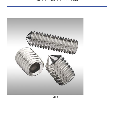
Viti Geomet e Zinconichel
Grani