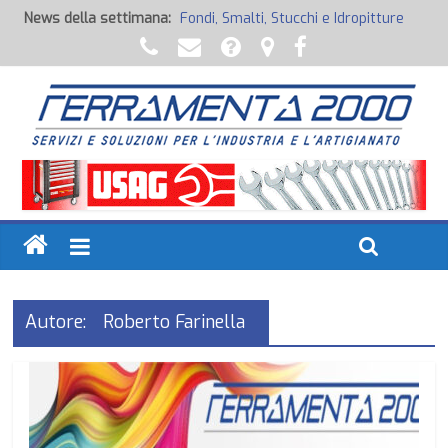
News della settimana:
Potenza Inaspettata
Raccorderia pneumatica
Attrezzature professionali a batteria
Ancoraggi chimici
Fondi, Smalti, Stucchi e Idropitture
Autore:
Roberto Farinella