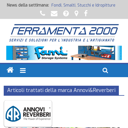
News della settimana:
Fondi, Smalti, Stucchi e Idropitture
Potenza Inaspettata
Raccorderia pneumatica
Attrezzature professionali a batteria
Ancoraggi chimici
Articoli trattati della marca Annovi&Reverberi