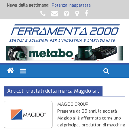
News della settimana:
Potenza Inaspettata
Raccorderia pneumatica
Attrezzature professionali a batteria
Ancoraggi chimici
Fondi, Smalti, Stucchi e Idropitture
Articoli trattati della marca Magido srl
MAGIDO GROUP
Presente da 35 anni, la società
Magido si è affermata come uno
dei principali produttori di macchine