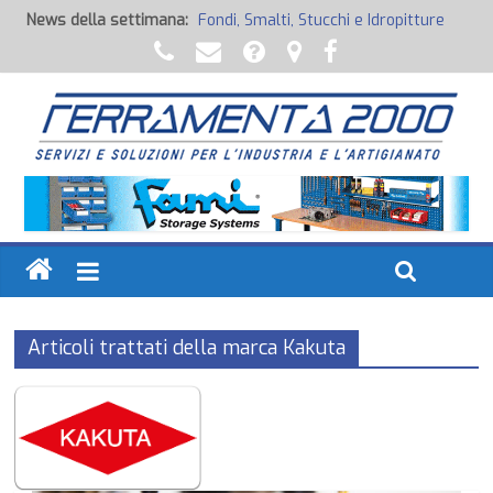
News della settimana:
Fondi, Smalti, Stucchi e Idropitture
Potenza Inaspettata
Raccorderia pneumatica
Attrezzature professionali a batteria
Ancoraggi chimici
Articoli trattati della marca Kakuta