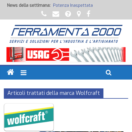
News della settimana:
Potenza Inaspettata
Raccorderia pneumatica
Attrezzature professionali a batteria
Ancoraggi chimici
Fondi, Smalti, Stucchi e Idropitture
Articoli trattati della marca Wolfcraft