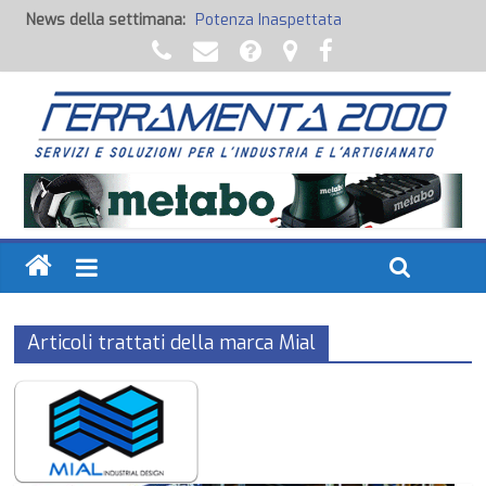
News della settimana:
Potenza Inaspettata
Raccorderia pneumatica
Attrezzature professionali a batteria
Ancoraggi chimici
Fondi, Smalti, Stucchi e Idropitture
Articoli trattati della marca Mial