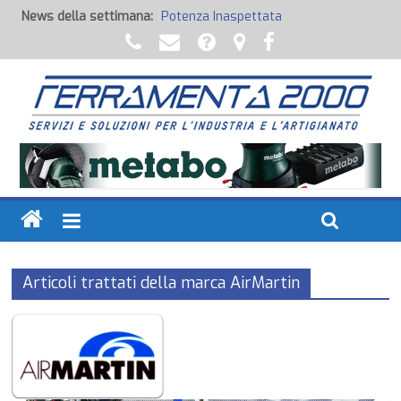
Potenza Inaspettata
News della settimana:
Raccorderia pneumatica
Attrezzature professionali a batteria
Ancoraggi chimici
Fondi, Smalti, Stucchi e Idropitture
Articoli trattati della marca AirMartin