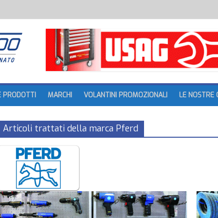
batteria
tture
E PRODOTTI
MARCHI
VOLANTINI PROMOZIONALI
LE NOSTRE 
Articoli trattati della marca Pferd