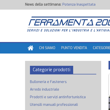
News della settimana:
Potenza Inaspettata
Raccorderia pneumatica
Attrezzature professionali a 
Ancoraggi chimici
Fondi, Smalti, Stucchi e Idropi
CHI SIAMO
PUNTO VENDITA
CATEGORI
Categorie prodotti
Bulloneria e Fasteners
Arredo industriale
Prodotti e servizi antinfortunistica
Utensili manuali professionali