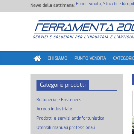
News della settimana:
Potenza Inaspettata
Raccorderia pneumatica
Attrezzature professionali a 
Ancoraggi chimici
Fondi, Smalti, Stucchi e Idropi
CHI SIAMO
PUNTO VENDITA
CATEGORI
Categorie prodotti
Bulloneria e Fasteners
Arredo industriale
Prodotti e servizi antinfortunistica
Utensili manuali professionali