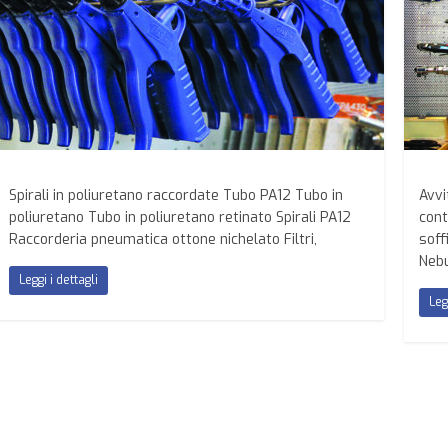
Spirali in poliuretano raccordate Tubo PA12 Tubo in
Avvi
poliuretano Tubo in poliuretano retinato Spirali PA12
cont
Raccorderia pneumatica ottone nichelato Filtri,
soff
Nebu
Leggi i dettagli
Leg