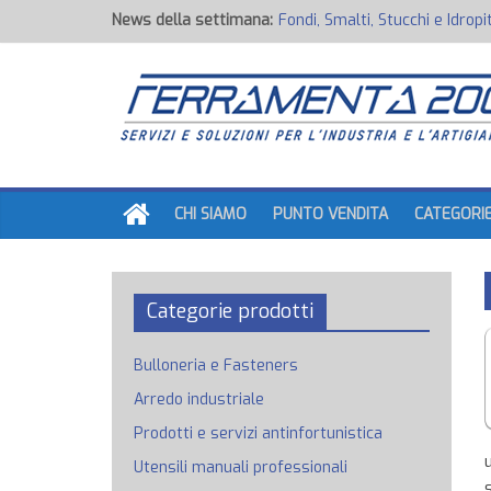
News della settimana:
Fondi, Smalti, Stucchi e Idropi
Potenza Inaspettata
Raccorderia pneumatica
Attrezzature professionali a 
Ancoraggi chimici
CHI SIAMO
PUNTO VENDITA
CATEGORI
Categorie prodotti
Bulloneria e Fasteners
Arredo industriale
Prodotti e servizi antinfortunistica
Utensili manuali professionali