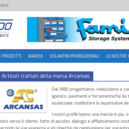
tture
batteria
E PRODOTTI
MARCHI
VOLANTINI PROMOZIONALI
LE NOSTRE 
Articoli trattati della marca Arcansas
Dal 1980 progettiamo, realizziamo e com
igienico, pavimenti e ferramenta/fai da t
essenziale: soddisfare le aspettative del
I nostri profili hanno una marcia in più:
unico verso il cliente, fatto di ascolto, dialogo e affiancamento cos
secondo le sue esigenze e gli obiettivi da raggiungere per garantire i