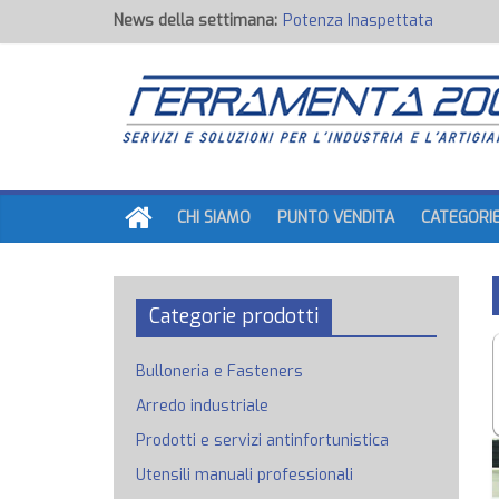
News della settimana:
Potenza Inaspettata
Raccorderia pneumatica
Attrezzature professionali a 
Ancoraggi chimici
Fondi, Smalti, Stucchi e Idropi
CHI SIAMO
PUNTO VENDITA
CATEGORI
Categorie prodotti
Bulloneria e Fasteners
Arredo industriale
Prodotti e servizi antinfortunistica
Utensili manuali professionali