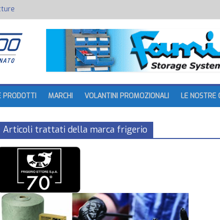
tture
batteria
E PRODOTTI
MARCHI
VOLANTINI PROMOZIONALI
LE NOSTRE 
Articoli trattati della marca frigerio