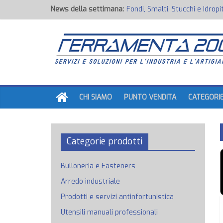
News della settimana:
Fondi, Smalti, Stucchi e Idropi
Potenza Inaspettata
Raccorderia pneumatica
Attrezzature professionali a 
Ancoraggi chimici
CHI SIAMO
PUNTO VENDITA
CATEGORI
Categorie prodotti
Bulloneria e Fasteners
Arredo industriale
Prodotti e servizi antinfortunistica
Utensili manuali professionali