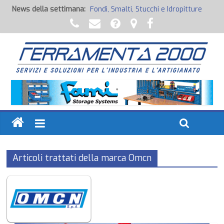
News della settimana:
Fondi, Smalti, Stucchi e Idropitture
Potenza Inaspettata
Raccorderia pneumatica
Attrezzature professionali a batteria
Ancoraggi chimici
Articoli trattati della marca Omcn