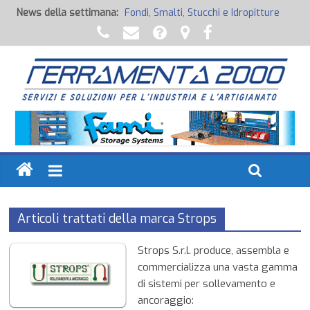
News della settimana:
Fondi, Smalti, Stucchi e Idropitture
Potenza Inaspettata
Raccorderia pneumatica
Attrezzature professionali a batteria
Ancoraggi chimici
Articoli trattati della marca Strops
Strops S.r.l. produce, assembla e
commercializza una vasta gamma
di sistemi per sollevamento e
ancoraggio: