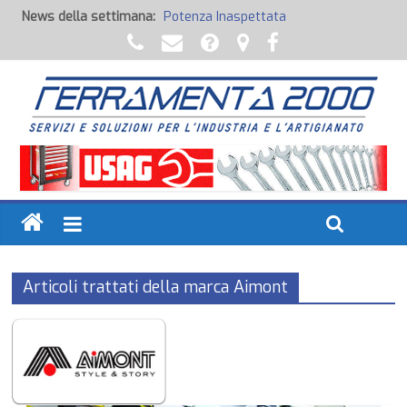
News della settimana:
Potenza Inaspettata
Raccorderia pneumatica
Attrezzature professionali a batteria
Ancoraggi chimici
Fondi, Smalti, Stucchi e Idropitture
Articoli trattati della marca Aimont