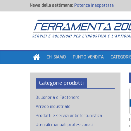
News della settimana:
Potenza Inaspettata
Raccorderia pneumatica
Attrezzature professionali a 
Ancoraggi chimici
Fondi, Smalti, Stucchi e Idropi
CHI SIAMO
PUNTO VENDITA
CATEGORI
Categorie prodotti
Bulloneria e Fasteners
Arredo industriale
Prodotti e servizi antinfortunistica
Utensili manuali professionali