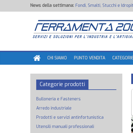
News della settimana:
Fondi, Smalti, Stucchi e Idropi
Potenza Inaspettata
Raccorderia pneumatica
Attrezzature professionali a 
Ancoraggi chimici
CHI SIAMO
PUNTO VENDITA
CATEGORI
Categorie prodotti
Bulloneria e Fasteners
Arredo industriale
Prodotti e servizi antinfortunistica
Utensili manuali professionali