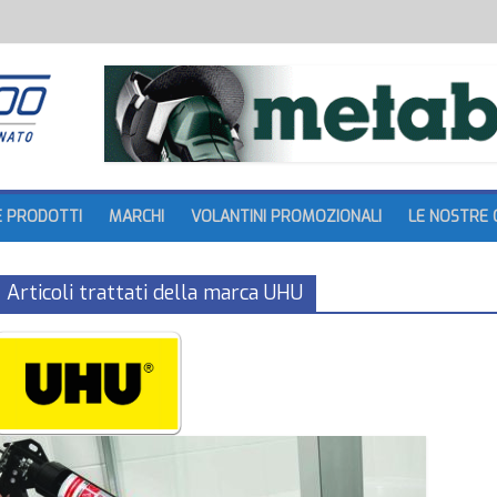
batteria
tture
E PRODOTTI
MARCHI
VOLANTINI PROMOZIONALI
LE NOSTRE 
Articoli trattati della marca UHU