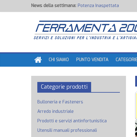
News della settimana:
Potenza Inaspettata
Raccorderia pneumatica
Attrezzature professionali a 
Ancoraggi chimici
Fondi, Smalti, Stucchi e Idropi
CHI SIAMO
PUNTO VENDITA
CATEGORI
Categorie prodotti
Bulloneria e Fasteners
Arredo industriale
Prodotti e servizi antinfortunistica
Utensili manuali professionali